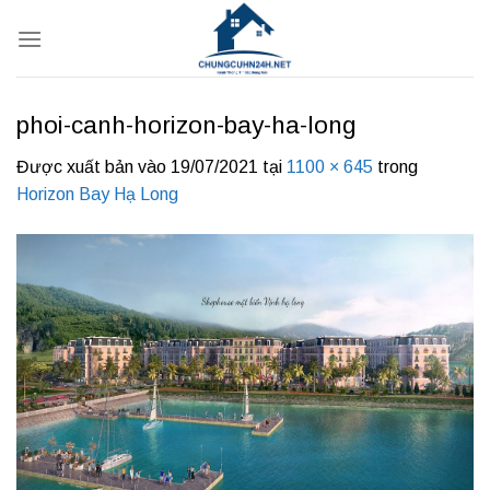
Bỏ
qua
nội
dung
phoi-canh-horizon-bay-ha-long
Được xuất bản vào
19/07/2021
tại
1100 × 645
trong
Horizon Bay Hạ Long