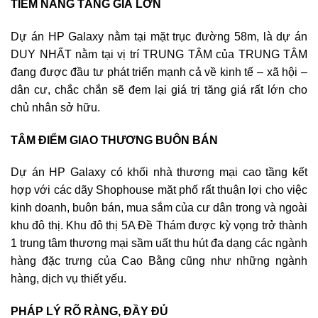
TIỀM NĂNG TĂNG GIÁ LỚN
Dự án HP Galaxy nằm tại mặt trục đường 58m, là dự án
DUY NHẤT nằm tại vị trí TRUNG TÂM của TRUNG TÂM
đang được đầu tư phát triển mạnh cả về kinh tế – xã hội –
dân cư, chắc chắn sẽ đem lại giá trị tăng giá rất lớn cho
chủ nhân sở hữu.
TÂM ĐIỂM GIAO THƯƠNG BUÔN BÁN
Dự án HP Galaxy có khối nhà thương mại cao tầng kết
hợp với các dãy Shophouse mặt phố rất thuận lợi cho việc
kinh doanh, buôn bán, mua sắm của cư dân trong và ngoài
khu đô thị. Khu đô thị 5A Đề Thám được kỳ vọng trở thành
1 trung tâm thương mại sầm uất thu hút đa dạng các ngành
hàng đặc trưng của Cao Bằng cũng như những ngành
hàng, dịch vụ thiết yếu.
PHÁP LÝ RÕ RÀNG, ĐẦY ĐỦ