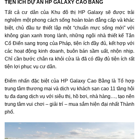
TIỆN ÍCH DỰ ÁN HP GALAXY CAO BẰNG
Tất cả cư dân của Khu đô thị HP Galaxy sẽ được trải
nghiệm một phong cách sống hoàn toàn đẳng cấp và khác
biệt, chủ đầu tư thiết lập một “chuẩn mực sống mới” với
không gian xanh trong lành, những ngôi nhà thiết kế Tân
Cổ Điển sang trọng của Pháp, tiện ích đầy đủ, kết hợp với
các hoạt động kinh doanh, buôn bán sầm uất, nhộn nhịp.
Chỉ cần bước chân ra khỏi cửa là đã có đầy đủ tiện ích rất
tiện lợi phục vụ cư dân.
Điểm nhấn đặc biệt của HP Galaxy Cao Bằng là Tổ hợp
trung tâm thương mại và dịch vụ khách sạn cao 11 tầng hội
tụ đa dạng dịch vụ với siêu thị, hồ bơi, nhà hàng…, tạo nên
trung tâm vui chơi – giải trí – mua sắm hiện đại nhất Thành
phố.