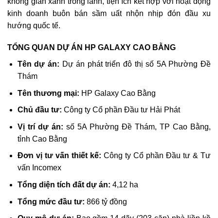
không gian xanh trong lành, tiện ích kết hợp với hoạt động
kinh doanh buôn bán sầm uất nhộn nhịp đón đầu xu
hướng quốc tế.
TỔNG QUAN DỰ ÁN HP GALAXY CAO BẰNG
Tên dự án:
Dự án phát triển đô thị số 5A Phường Đề
Thám
Tên thương mại:
HP Galaxy Cao Bằng
Chủ đầu tư:
Công ty Cổ phần Đầu tư Hải Phát
Vị trí dự án:
số 5A Phường Đề Thám, TP Cao Bằng,
tỉnh Cao Bằng
Đơn vị tư vấn thiết kế:
Công ty Cổ phần Đầu tư & Tư
vấn Incomex
Tổng diện tích đất dự án:
4,12 ha
Tổng mức đầu tư:
866 tỷ đồng