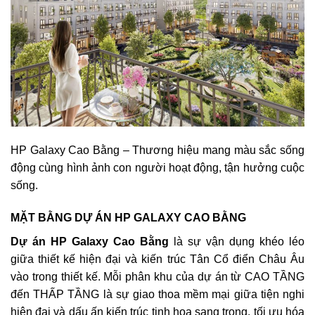
HP Galaxy Cao Bằng – Thương hiệu mang màu sắc sống
động cùng hình ảnh con người hoạt động, tận hưởng cuộc
sống.
MẶT BẰNG DỰ ÁN HP GALAXY CAO BẰNG
Dự án HP Galaxy Cao Bằng
là sự vận dụng khéo léo
giữa thiết kế hiện đại và kiến trúc Tân Cổ điển Châu Âu
vào trong thiết kế. Mỗi phân khu của dự án từ CAO TẦNG
đến THẤP TẦNG là sự giao thoa mềm mại giữa tiện nghi
hiện đại và dấu ấn kiến trúc tinh hoa sang trọng, tối ưu hóa