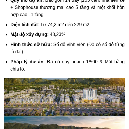
Quy mô dự án:
Bao gồm 14 dãy (203 căn) nhà liền kề
+ Shophouse thương mại cao 5 tầng và một khối hỗn
hợp cao 11 tầng
Diện tích đất:
Từ 74,2 m2 đến 229 m2
Mật độ xây dựng:
48,23%.
Hình thức sở hữu:
Sổ đỏ vĩnh viễn (Đã có sổ đỏ từng
lô đất)
Pháp lý dự án:
Đã có quy hoạch 1/500 & Mặt bằng
chia lô.