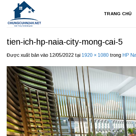
Bỏ
qua
TRANG CHỦ
nội
dung
tien-ich-hp-naia-city-mong-cai-5
Được xuất bản vào
12/05/2022
tại
1920 × 1080
trong
HP Na