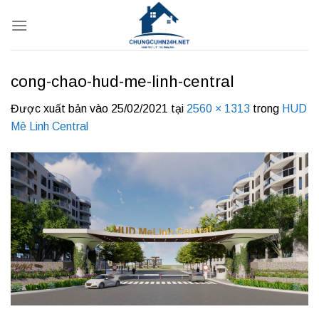
Bỏ
qua
nội
dung
cong-chao-hud-me-linh-central
Được xuất bản vào
25/02/2021
tại
2560 × 1313
trong
HUD
Mê Linh Central