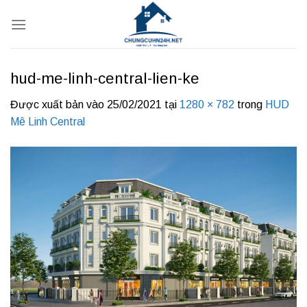
Bỏ
qua
nội
dung
hud-me-linh-central-lien-ke
Được xuất bản vào
25/02/2021
tại
1280 × 782
trong
HUD
Mê Linh Central