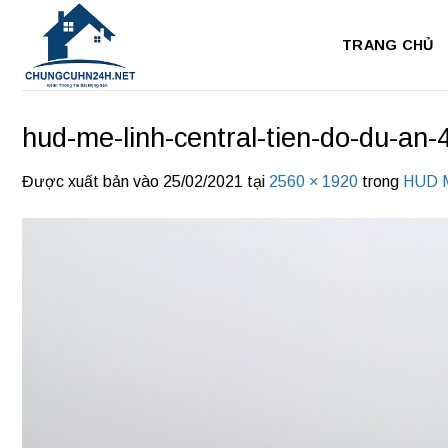
Bỏ
qua
TRANG CHỦ
nội
dung
hud-me-linh-central-tien-do-du-an-
Được xuất bản vào
25/02/2021
tại
2560 × 1920
trong
HUD M