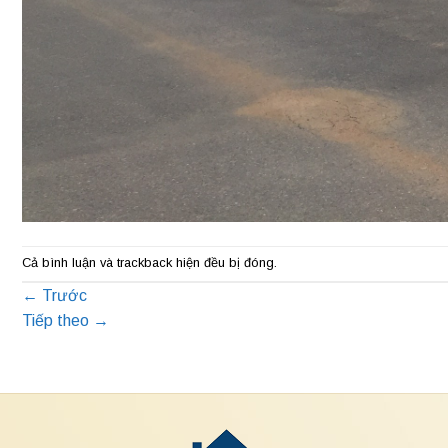
Cả bình luận và trackback hiện đều bị đóng.
←
Trước
Tiếp theo
→