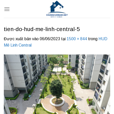
Bỏ
qua
nội
dung
tien-do-hud-me-linh-central-5
Được xuất bản vào
06/06/2023
tại
1500 × 844
trong
HUD
Mê Linh Central