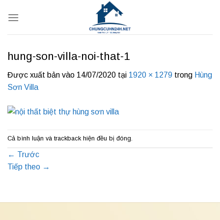
Bỏ
qua
nội
dung
hung-son-villa-noi-that-1
Được xuất bản vào
14/07/2020
tại
1920 × 1279
trong
Hùng
Sơn Villa
Cả bình luận và trackback hiện đều bị đóng.
←
Trước
Tiếp theo
→