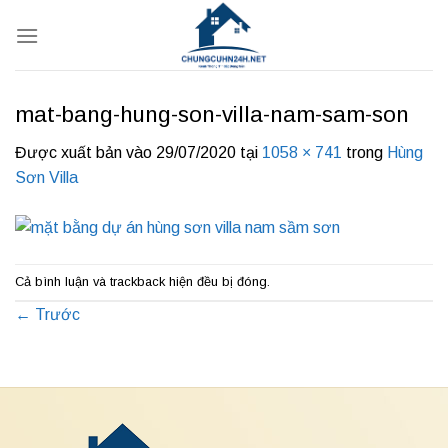
Bỏ
qua
nội
dung
mat-bang-hung-son-villa-nam-sam-son
Được xuất bản vào
29/07/2020
tại
1058 × 741
trong
Hùng
Sơn Villa
Cả bình luận và trackback hiện đều bị đóng.
←
Trước