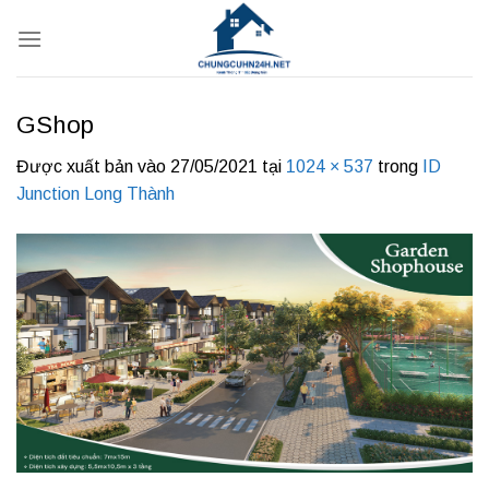
Bỏ
qua
nội
dung
GShop
Được xuất bản vào
27/05/2021
tại
1024 × 537
trong
ID
Junction Long Thành