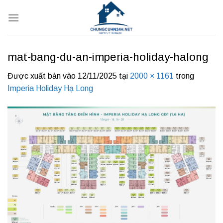
Bỏ
qua
nội
dung
mat-bang-du-an-imperia-holiday-halong
Được xuất bản vào
12/11/2025
tại
2000 × 1161
trong
Imperia Holiday Hạ Long