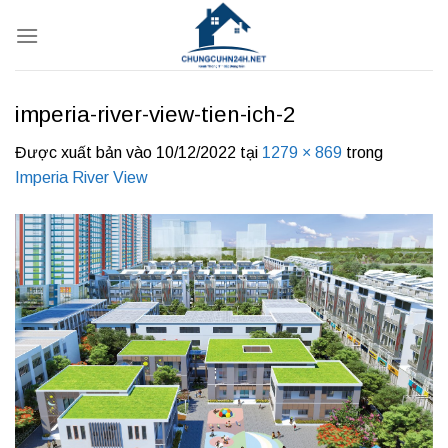
Bỏ
qua
nội
dung
imperia-river-view-tien-ich-2
Được xuất bản vào
10/12/2022
tại
1279 × 869
trong
Imperia River View