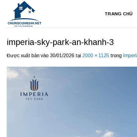
Bỏ
qua
TRANG CHỦ
nội
dung
imperia-sky-park-an-khanh-3
Được xuất bản vào
30/01/2026
tại
2000 × 1125
trong
Imperi