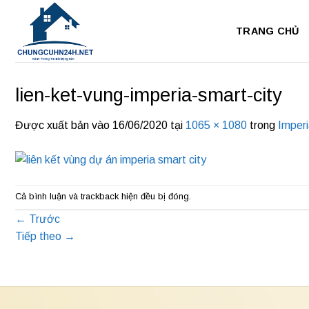
Bỏ
qua
TRANG CHỦ
nội
dung
lien-ket-vung-imperia-smart-city
Được xuất bản vào
16/06/2020
tại
1065 × 1080
trong
Imperi
Cả bình luận và trackback hiện đều bị đóng.
←
Trước
Tiếp theo
→