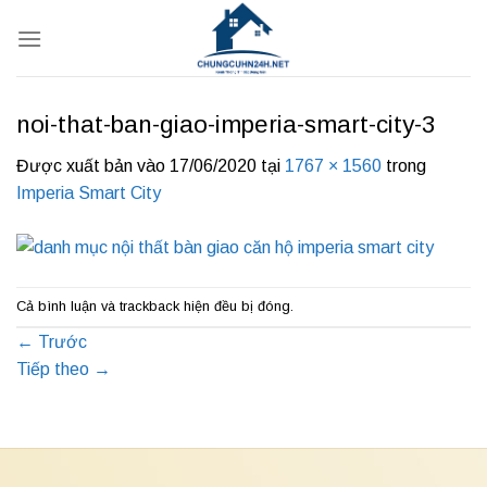
Bỏ
qua
nội
dung
noi-that-ban-giao-imperia-smart-city-3
Được xuất bản vào
17/06/2020
tại
1767 × 1560
trong
Imperia Smart City
Cả bình luận và trackback hiện đều bị đóng.
←
Trước
Tiếp theo
→