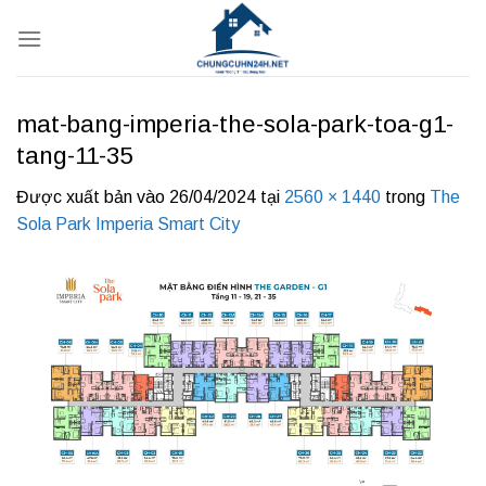
Bỏ
qua
nội
dung
mat-bang-imperia-the-sola-park-toa-g1-
tang-11-35
Được xuất bản vào
26/04/2024
tại
2560 × 1440
trong
The
Sola Park Imperia Smart City