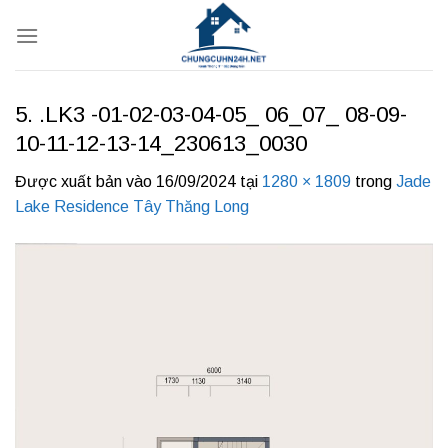
Bỏ
qua
nội
dung
5. .LK3 -01-02-03-04-05_ 06_07_ 08-09-
10-11-12-13-14_230613_0030
Được xuất bản vào
16/09/2024
tại
1280 × 1809
trong
Jade
Lake Residence Tây Thăng Long