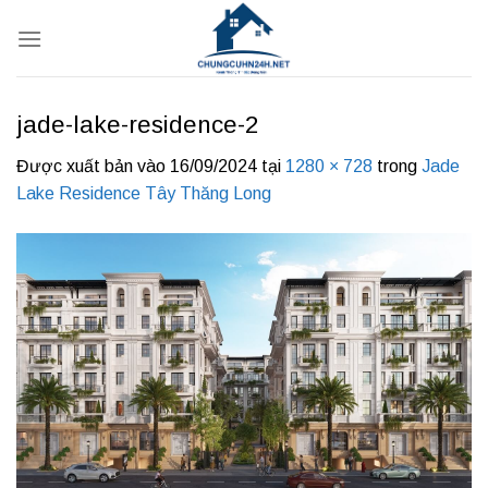
Bỏ
qua
nội
dung
jade-lake-residence-2
Được xuất bản vào
16/09/2024
tại
1280 × 728
trong
Jade
Lake Residence Tây Thăng Long