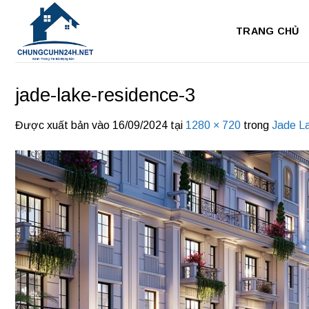
Bỏ
qua
TRANG CHỦ
nội
dung
jade-lake-residence-3
Được xuất bản vào
16/09/2024
tại
1280 × 720
trong
Jade L