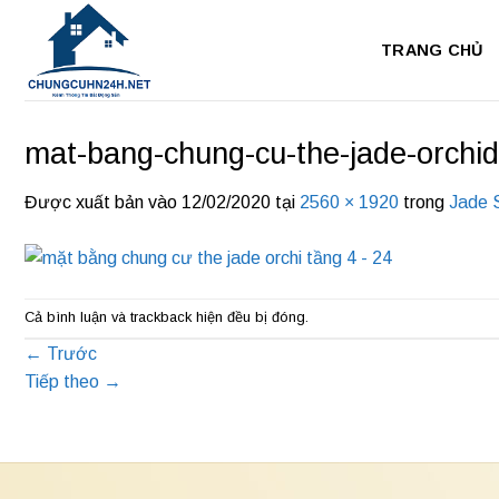
Bỏ
qua
TRANG CHỦ
nội
dung
mat-bang-chung-cu-the-jade-orchid
Được xuất bản vào
12/02/2020
tại
2560 × 1920
trong
Jade 
Cả bình luận và trackback hiện đều bị đóng.
←
Trước
Tiếp theo
→