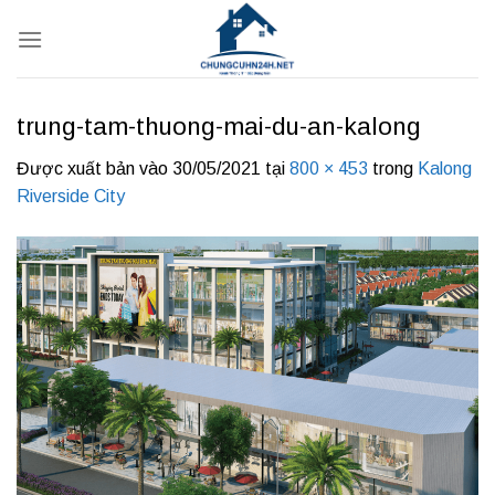
Bỏ
qua
nội
dung
trung-tam-thuong-mai-du-an-kalong
Được xuất bản vào
30/05/2021
tại
800 × 453
trong
Kalong
Riverside City