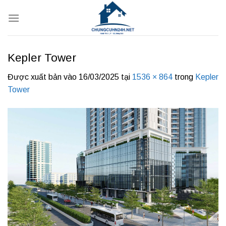
Bỏ
qua
nội
dung
Kepler Tower
Được xuất bản vào
16/03/2025
tại
1536 × 864
trong
Kepler
Tower