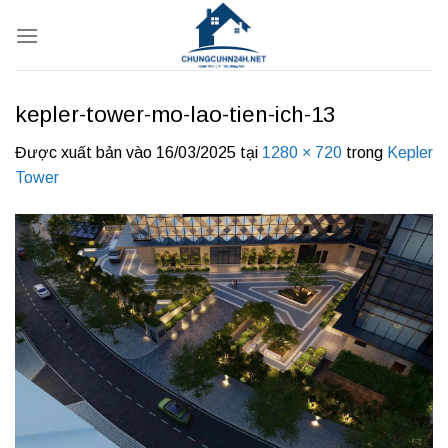
Bỏ
qua
nội
dung
kepler-tower-mo-lao-tien-ich-13
Được xuất bản vào
16/03/2025
tại
1280 × 720
trong
Kepler
Tower