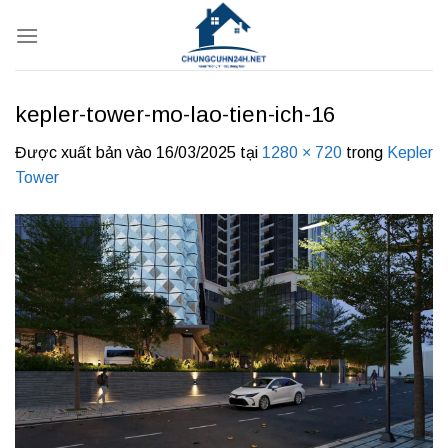
Bỏ
qua
nội
dung
kepler-tower-mo-lao-tien-ich-16
Được xuất bản vào
16/03/2025
tại
1280 × 720
trong
Kepler
Tower