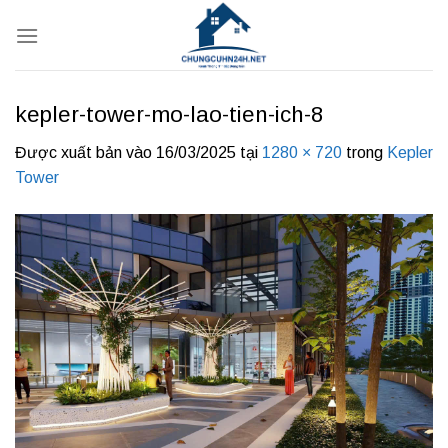
Bỏ
qua
nội
dung
kepler-tower-mo-lao-tien-ich-8
Được xuất bản vào
16/03/2025
tại
1280 × 720
trong
Kepler
Tower