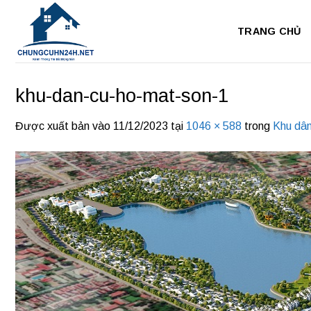
Bỏ
qua
TRANG CHỦ
nội
dung
khu-dan-cu-ho-mat-son-1
Được xuất bản vào
11/12/2023
tại
1046 × 588
trong
Khu dâ