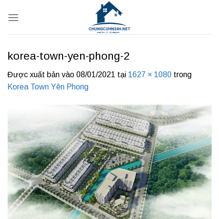
Bỏ
qua
nội
dung
korea-town-yen-phong-2
Được xuất bản vào
08/01/2021
tại
1627 × 1080
trong
Korea Town Yên Phong