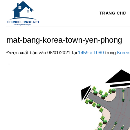
Bỏ
qua
TRANG CHỦ
nội
dung
mat-bang-korea-town-yen-phong
Được xuất bản vào
08/01/2021
tại
1459 × 1080
trong
Korea