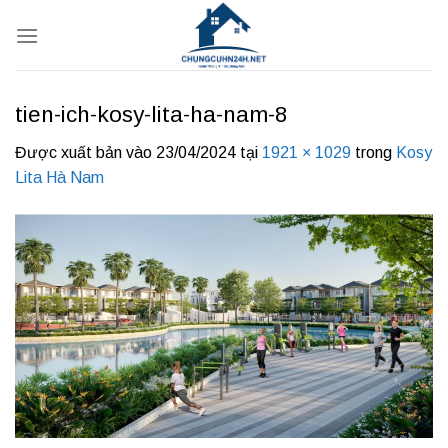
Bỏ
qua
nội
dung
tien-ich-kosy-lita-ha-nam-8
Được xuất bản vào
23/04/2024
tại
1921 × 1029
trong
Kosy
Lita Hà Nam