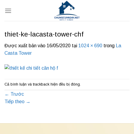
Bỏ
qua
nội
dung
thiet-ke-lacasta-tower-chf
Được xuất bản vào
16/05/2020
tại
1024 × 690
trong
La
Casta Tower
Cả bình luận và trackback hiện đều bị đóng.
←
Trước
Tiếp theo
→