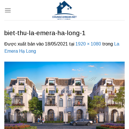
Bỏ
qua
nội
dung
biet-thu-la-emera-ha-long-1
Được xuất bản vào
18/05/2021
tại
1920 × 1080
trong
La
Emera Hạ Long