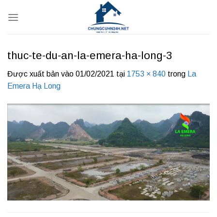
Bỏ
qua
nội
dung
thuc-te-du-an-la-emera-ha-long-3
Được xuất bản vào
01/02/2021
tại
1753 × 840
trong
La
Emera Hạ Long