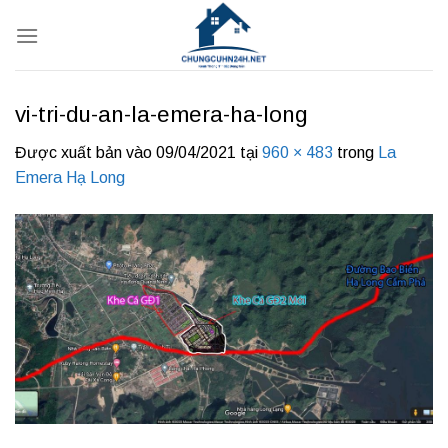
Bỏ
qua
nội
dung
vi-tri-du-an-la-emera-ha-long
Được xuất bản vào
09/04/2021
tại
960 × 483
trong
La
Emera Hạ Long