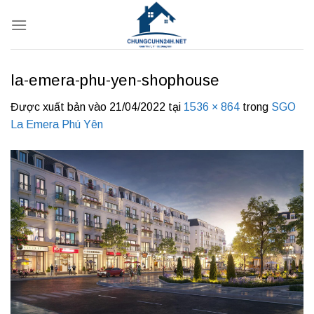
Bỏ
qua
nội
dung
la-emera-phu-yen-shophouse
Được xuất bản vào
21/04/2022
tại
1536 × 864
trong
SGO
La Emera Phú Yên