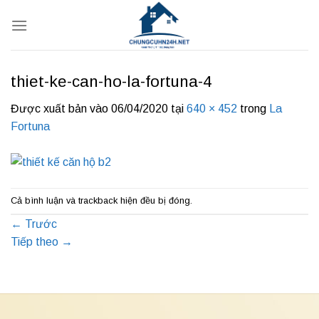
Bỏ
qua
nội
dung
thiet-ke-can-ho-la-fortuna-4
Được xuất bản vào
06/04/2020
tại
640 × 452
trong
La
Fortuna
Cả bình luận và trackback hiện đều bị đóng.
←
Trước
Tiếp theo
→