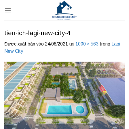
Bỏ
qua
nội
dung
tien-ich-lagi-new-city-4
Được xuất bản vào
24/08/2021
tại
1000 × 563
trong
Lagi
New City