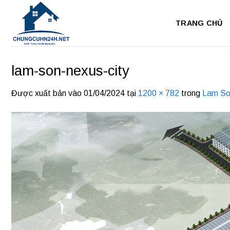
Bỏ
qua
TRANG CHỦ
nội
dung
lam-son-nexus-city
Được xuất bản vào
01/04/2024
tại
1200 × 782
trong
Lam Sơ