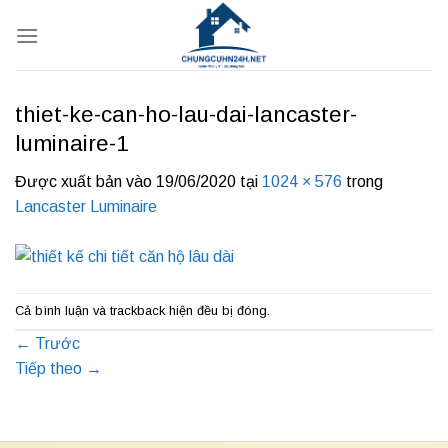
Bỏ
qua
nội
dung
thiet-ke-can-ho-lau-dai-lancaster-
luminaire-1
Được xuất bản vào
19/06/2020
tại
1024 × 576
trong
Lancaster Luminaire
Cả bình luận và trackback hiện đều bị đóng.
←
Trước
Tiếp theo
→