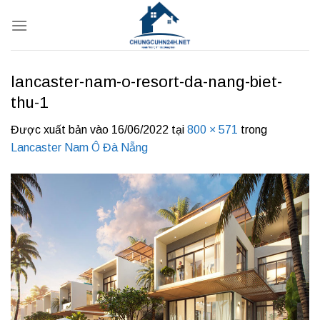
Bỏ
qua
nội
dung
lancaster-nam-o-resort-da-nang-biet-
thu-1
Được xuất bản vào
16/06/2022
tại
800 × 571
trong
Lancaster Nam Ô Đà Nẵng