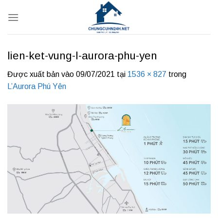
Bỏ
qua
nội
dung
lien-ket-vung-l-aurora-phu-yen
Được xuất bản vào
09/07/2021
tại
1536 × 827
trong
L’Aurora Phú Yên