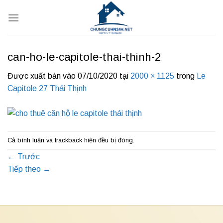
Bỏ
qua
nội
dung
can-ho-le-capitole-thai-thinh-2
Được xuất bản vào
07/10/2020
tại
2000 × 1125
trong
Le
Capitole 27 Thái Thịnh
Cả bình luận và trackback hiện đều bị đóng.
←
Trước
Tiếp theo
→