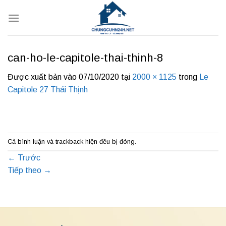
Bỏ
qua
nội
dung
can-ho-le-capitole-thai-thinh-8
Được xuất bản vào
07/10/2020
tại
2000 × 1125
trong
Le
Capitole 27 Thái Thịnh
Cả bình luận và trackback hiện đều bị đóng.
←
Trước
Tiếp theo
→