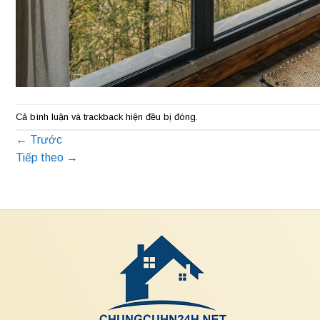
Cả bình luận và trackback hiện đều bị đóng.
←
Trước
Tiếp theo
→