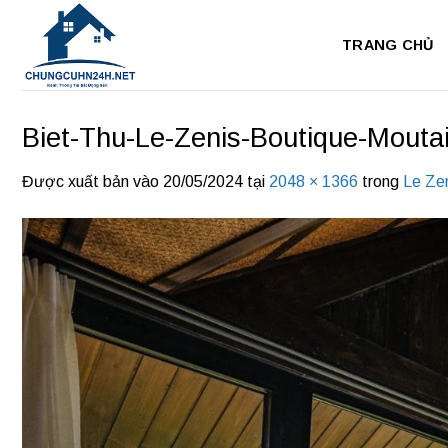
Bỏ
qua
TRANG CHỦ
nội
dung
Biet-Thu-Le-Zenis-Boutique-Mouta
Được xuất bản vào
20/05/2024
tại
2048 × 1366
trong
Le Ze