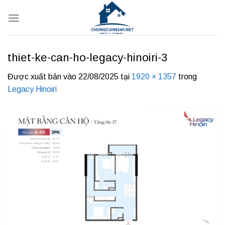
Bỏ
qua
nội
dung
thiet-ke-can-ho-legacy-hinoiri-3
Được xuất bản vào
22/08/2025
tại
1920 × 1357
trong
Legacy Hinoiri