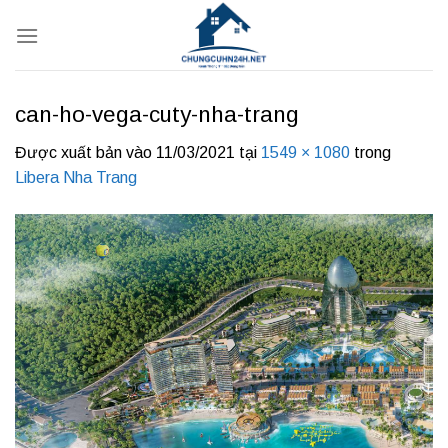
Bỏ
qua
nội
dung
can-ho-vega-cuty-nha-trang
Được xuất bản vào
11/03/2021
tại
1549 × 1080
trong
Libera Nha Trang