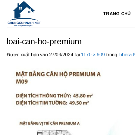
Bỏ
qua
TRANG CHỦ
nội
dung
loai-can-ho-premium
Được xuất bản vào
27/03/2024
tại
1170 × 609
trong
Libera 