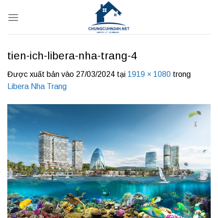
Bỏ
qua
nội
dung
tien-ich-libera-nha-trang-4
Được xuất bản vào
27/03/2024
tại
1919 × 1080
trong
Libera Nha Trang