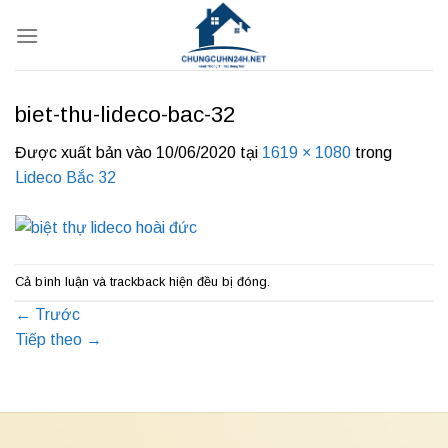
Bỏ
qua
nội
dung
biet-thu-lideco-bac-32
Được xuất bản vào
10/06/2020
tại
1619 × 1080
trong
Lideco Bắc 32
Cả bình luận và trackback hiện đều bị đóng.
←
Trước
Tiếp theo
→