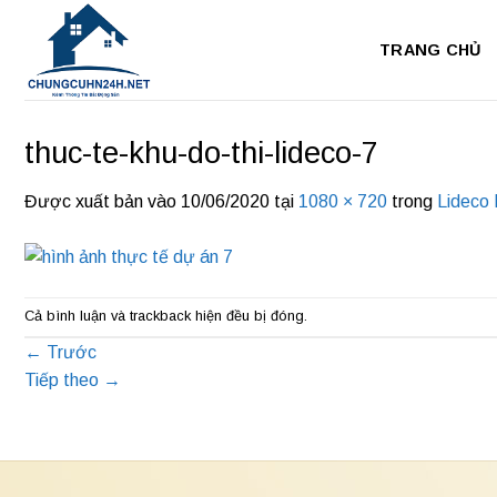
Bỏ
qua
TRANG CHỦ
nội
dung
thuc-te-khu-do-thi-lideco-7
Được xuất bản vào
10/06/2020
tại
1080 × 720
trong
Lideco
Cả bình luận và trackback hiện đều bị đóng.
←
Trước
Tiếp theo
→