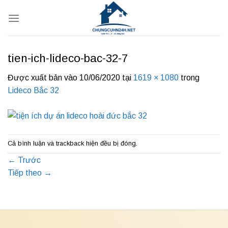
Bỏ
qua
nội
dung
tien-ich-lideco-bac-32-7
Được xuất bản vào
10/06/2020
tại
1619 × 1080
trong
Lideco Bắc 32
Cả bình luận và trackback hiện đều bị đóng.
←
Trước
Tiếp theo
→